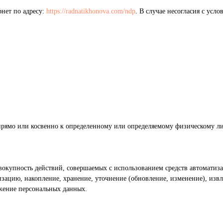
рнет по адресу:
https://radnatikhonova.com/ndp
. В случае несогласия с ус
прямо или косвенно к определенному или определяемому физическому ли
вокупность действий, совершаемых с использованием средств автоматиза
зацию, накопление, хранение, уточнение (обновление, изменение), извл
ожение персональных данных.