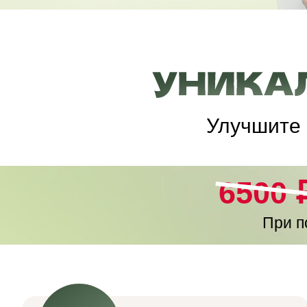
Улучшите 
6500 ₽
При п