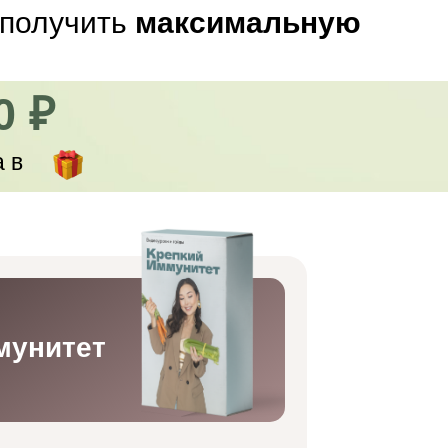
 получить
максимальную
0 ₽
а
в
мунитет