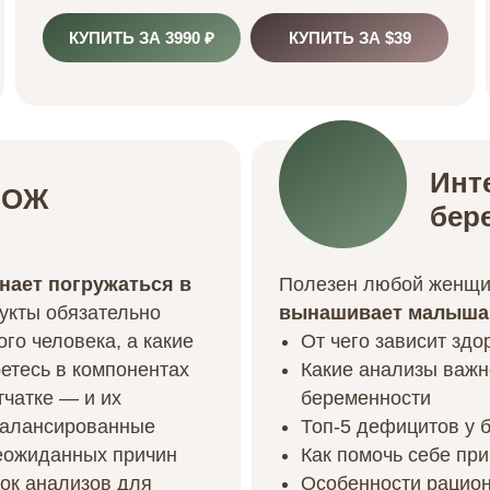
КУПИТЬ ЗА 3990 ₽
КУПИТЬ ЗА $39
Инт
ЗОЖ
бер
инает погружаться в
Полезен любой женщи
дукты обязательно
вынашивает малыша
го человека, а какие
От чего зависит
здо
етесь в компонентах
Какие анализы
важно
етчатке
— и их
беременности
балансированные
Топ-5
дефицитов у 
неожиданных причин
Как помочь себе пр
ок анализов для
Особенности рацио