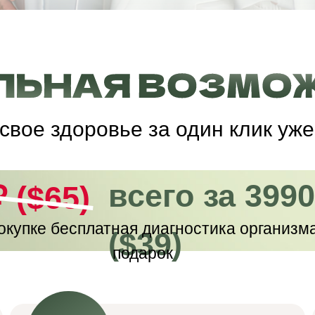
свое здоровье за один клик у
всего за 3990
 ($65)
окупке
бесплатная
диагностика
организм
($39)
подарок