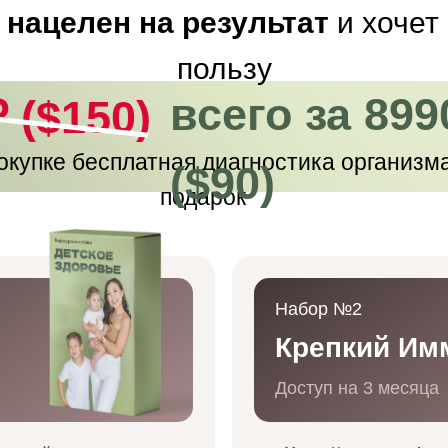
о
нацелен на результат
и хочет
пользу
всего за 899
 ($150)
окупке
бесплатная
диагностика
организм
($90)
подарок
Набор №2
Крепкий Им
Доступ на 3 месяца