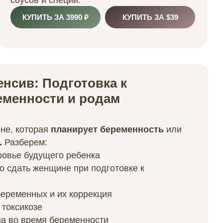
соусов и специй.
КУПИТЬ ЗА 3990 ₽
КУПИТЬ ЗА $39
енсив: Подготовка к
еменности и родам
не, которая
планирует беременность
или
.
Разберем:
ровье будущего ребенка
 сдать женщине при подготовке к
беременных
и их коррекция
и
токсикозе
на
во время беременности