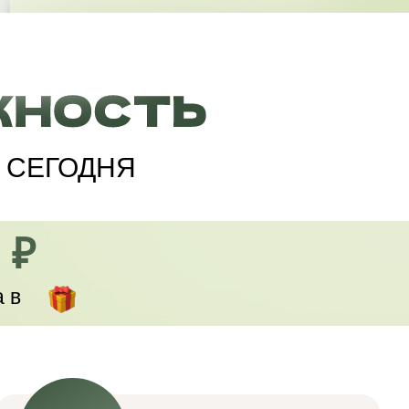
же СЕГОДНЯ
 ₽
а
в